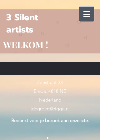
3 Silent
artists
WELKOM !
Zonstraat 33
Breda, 4818 NE
Nederland
jdegroen@ziggo.nl
Bedankt voor je bezoek aan onze site.